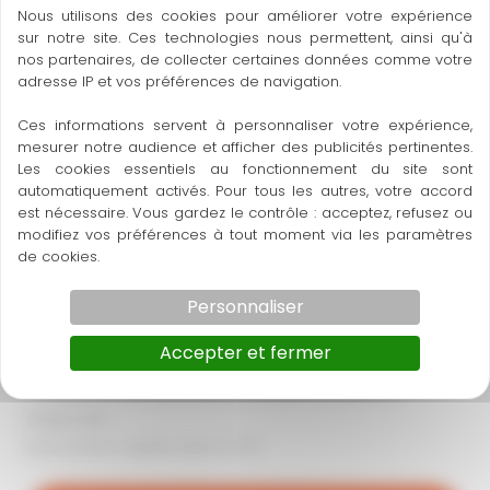
proximité et la réactivité.
Nous utilisons des cookies pour améliorer votre expérience
sur notre site. Ces technologies nous permettent, ainsi qu'à
nos partenaires, de collecter certaines données comme votre
adresse IP et vos préférences de navigation.
Besoin d’installer ou remplacer votre paroi de douche ?
Ces informations servent à personnaliser votre expérience,
Ne prenez pas le risque d’une mauvaise étanchéité ou
mesurer notre audience et afficher des publicités pertinentes.
Les cookies essentiels au fonctionnement du site sont
d’une installation instable.
automatiquement activés. Pour tous les autres, votre accord
est nécessaire. Vous gardez le contrôle : acceptez, refusez ou
Confiez votre projet à
TVS34 – Tous Vos Services 34
,
modifiez vos préférences à tout moment via les paramètres
votre artisan de proximité pour l’
installation de paroi
de cookies.
de douche à Saint-Mathieu-de-Tréviers et
Personnaliser
alentours
.
Accepter et fermer
Contactez-nous dès aujourd’hui pour un devis gratuit
Possibilité d’envoyer une photo pour un premier
diagnostic
Intervention rapide dans le 34