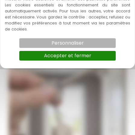
Professionnel ?
Contactez TVS34 pour un
Les cookies essentiels au fonctionnement du site sont
partenariat maintenance
efficace à Saint-Mathieu-
automatiquement activés. Pour tous les autres, votre accord
de-Tréviers et Montpellier. Nous simplifions votre
est nécessaire. Vous gardez le contrôle : acceptez, refusez ou
modifiez vos préférences à tout moment via les paramètres
gestion immobilière.
de cookies.
Personnaliser
Accepter et fermer