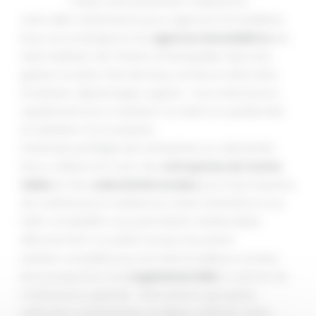
TVS34, votre partenaire multiservice
Votre allié maintenance pour agences immobilières
Nous accompagnons les
agences immobilières
de
Saint-Mathieu-de-Tréviers et Montpellier dans leur
gestion locative. État des lieux, remise en état entre
locataires, dépannages urgents : nous intervenons
rapidement pour maintenir vos biens en parfait état
et satisfaire vos locataires.
Partenaire privilégié des entreprises et collectivités
Nous collaborons avec des
entreprises de toutes
tailles
et des
collectivités locales
pour leurs besoins
de maintenance multiservice. Notre réactivité et nos
tarifs compétitifs vous permettent d’externaliser
efficacement vos petits travaux récurrents.
Solution complète pour les HLM et bailleurs sociaux
Nous proposons aux
organismes HLM
un service de
maintenance globale : interventions groupées,
tarification transparente et délais maîtrisés. Notre