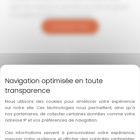
approche multiservice optimise vos coûts de gestion
et simplifie vos relations prestataires.
Contactez-nous
Avantages concrets pour les professionnels
Un seul interlocuteur
pour tous vos besoins de
maintenance
Interventions groupées
pour optimiser vos
Nous utilisons des cookies pour améliorer votre expérience
sur notre site. Ces technologies nous permettent, ainsi qu'à
budgets
nos partenaires, de collecter certaines données comme votre
Délais respectés
: 48h à 1 semaine maximum
adresse IP et vos préférences de navigation.
Tarification claire
: 45€ HT/heure sans surprise
Devis à distance
pour une gestion simplifiée
Ces informations servent à personnaliser votre expérience,
mesurer notre audience et afficher des publicités pertinentes.