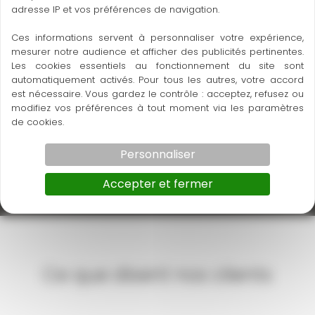
adresse IP et vos préférences de navigation.
Réalisation des dépannages
Ces informations servent à personnaliser votre expérience,
Notre technicien intervient sur site pour effectuer les
mesurer notre audience et afficher des publicités pertinentes.
Les cookies essentiels au fonctionnement du site sont
réparations ou installations nécessaires (plomberie,
automatiquement activés. Pour tous les autres, votre accord
serrurerie, électricité, menuiserie), privilégiant une
est nécessaire. Vous gardez le contrôle : acceptez, refusez ou
approche efficace et non-destructive.
modifiez vos préférences à tout moment via les paramètres
de cookies.
Personnaliser
Accepter et fermer
Ce que disent nos clients